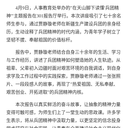
4月9日，
人事教育处举办的
"在天山脚下读懂'兵团精
神'"主题报告在
301报告厅
举行。本次讲座吸引了
七十余名
师生参与，通过贾静璇老师
在新疆生产建设兵团
的亲身经
历，生动诠释了兵团精神的时代内涵，为青年学子树立了
坚韧不拔
、奉献祖国的价值标杆。
报告中，贾静璇老师结合自身三十余年的生活、学习
与工作经历，讲述了兵团精神如何塑造她的人生轨迹。从
祖辈、父辈
初入边疆时面对艰苦环境的自我调适，到
自身
求学及工作过程中
的实践探索，贾静璇老师通过一张张照
片、一段段感人的故事，再现了
"热爱祖国、无私奉献、
艰苦创业、开拓进取"的兵团精神内核。
本次报告以真实鲜活的奋斗故事，让抽象的精神力量
变得可触可感，为师生们上了一堂生动的思政课。许多学
生表示，将从兵团精神中汲取力量，以更坚定的信念投身