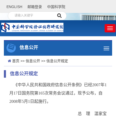
ENGLISH
邮箱登录
中国科学院
信息公开
首页
>>
信息公开
>>
信息公开规定
信息公开规定
《
中华人民共和国政府信息公开条例》已经
2007
年
1
月
17
日国务院第
165
次常务会议通过，现予公布，自
2008
年
5
月
1
日起施行。
总 理 温家宝