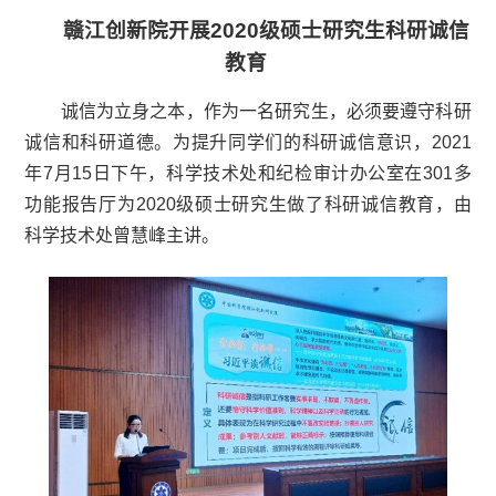
赣江创新院开展2
020
级硕士研究生科研诚信
教育
诚信为立身之本，作为一名研究生，必须要遵守科研
诚信和科研道德。为提升同学们的科研诚信意识，2
021
年7月1
5
日下午，科学技术处和纪检审计办公室在
3
01
多
功能报告厅
为2
020
级硕士研究生做了科研诚信教育，由
科学技术处曾慧峰主讲。